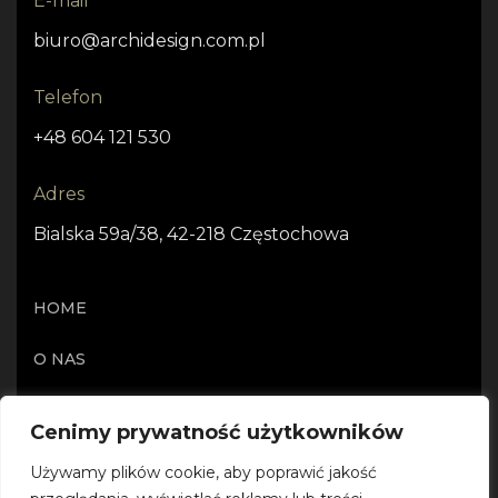
E-mail
biuro@archidesign.com.pl
Telefon
+48 604 121 530
Adres
Bialska 59a/38, 42-218 Częstochowa
HOME
O NAS
OFERTA
Cenimy prywatność użytkowników
PROJEKTY I REALIZACJE
Używamy plików cookie, aby poprawić jakość