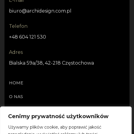
E-mail
biuro@archidesign.com.pl
Telefon
+48 604 121 530
Adres
Bialska 59a/38, 42-218 Częstochowa
HOME
O NAS
OFERTA
Cenimy prywatność użytkowników
PROJEKTY I REALIZACJE
Używamy plików cookie, aby poprawić jakość