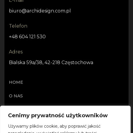
E-mail
biuro@archidesign.com.pl
Telefon
+48 604 121 530
Adres
Bialska 59a/38, 42-218 Częstochowa
HOME
O NAS
OFERTA
Cenimy prywatność użytkowników
PROJEKTY I REALIZACJE
Używamy plików cookie, aby poprawić jakość