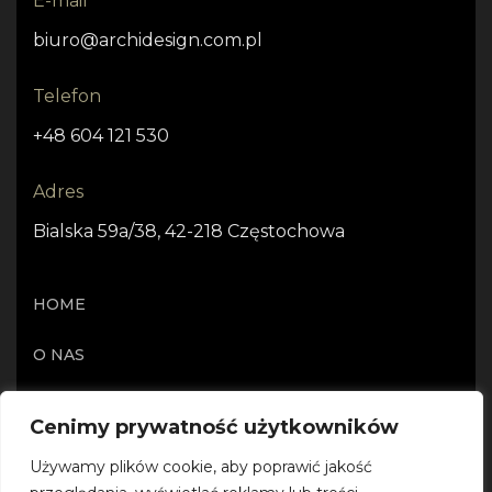
E-mail
biuro@archidesign.com.pl
Telefon
+48 604 121 530
Adres
Bialska 59a/38, 42-218 Częstochowa
HOME
O NAS
OFERTA
Cenimy prywatność użytkowników
PROJEKTY I REALIZACJE
Używamy plików cookie, aby poprawić jakość